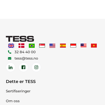
32 84 40 00
tess@tess.no
Dette er TESS
Sertifiseringer
Om oss