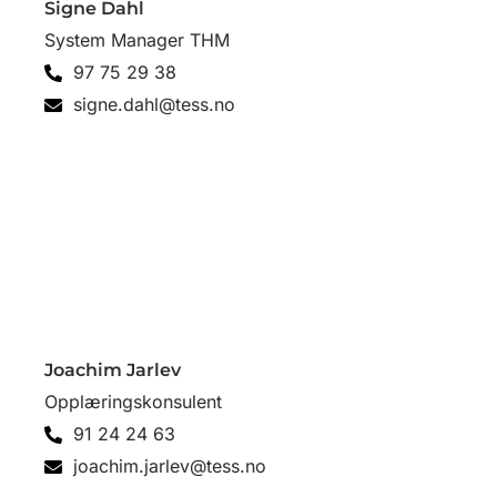
Signe Dahl
System Manager THM
97 75 29 38
signe.dahl@tess.no
Joachim Jarlev
Opplæringskonsulent
91 24 24 63
joachim.jarlev@tess.no